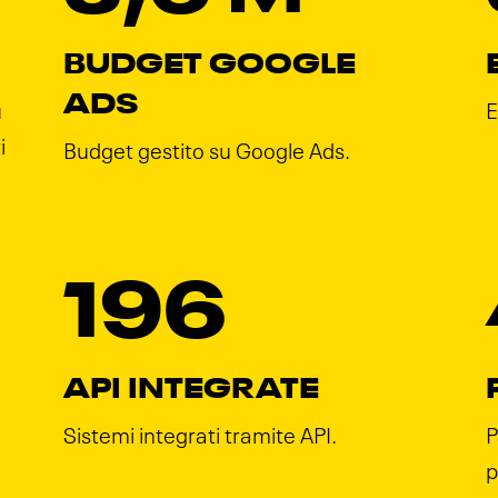
BUDGET GOOGLE
ADS
u
E
i
Budget gestito su Google Ads.
196
API INTEGRATE
Sistemi integrati tramite API.
P
p