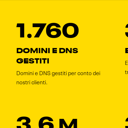
1.760
DOMINI E DNS
GESTITI
E
t
Domini e DNS gestiti per conto dei
i
nostri clienti.
3,6
M